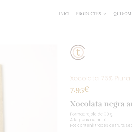
INICI
PRODUCTES
QUI SOM
Xocolata 75% Piura
7.95
€
Xocolata negra a
Format: rajola de 90 g.
Al·lèrgens: no en té.
Pot contenir traces de fruits secs