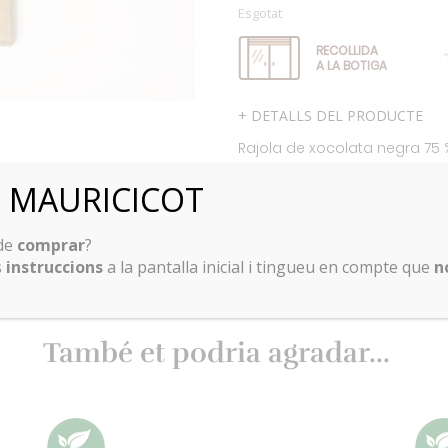
Esgotat
RECOLLIDA
A LA BOTIGA
+ DETALLS DEL PRODUCTE
Rajola de xocolata negra 75
El gust de prunes seques, ge
ó MAURICICOT
d’un singular entorn de natu
llarg del desert costaner del 
papallones.
 de
comprar
?
s
instruccions
a la pantalla inicial i tingueu en compte que
n
Ingredients: pasta de cacau
També et podria agradar...