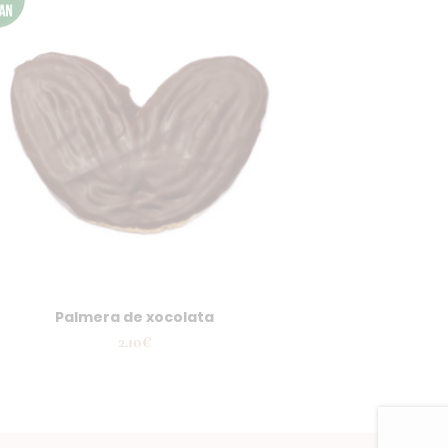
Palmera de xocolata
2.10
€