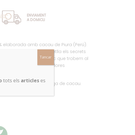
ENVIAMENT
A DOMICLI
 % elaborada amb cacau de Piura (Perú).
rds i nous pacanes desvetlla els secrets
Tancar
ra: un deliciós cacau blanc que trobem al
Perú, l’hàbitat d’enlluernadores
o
tots els
articles
es
, sucre de canya i mantega de cacau.