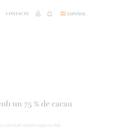
CONTACTE
ESPAÑOL
mb un 75 % de cacau
, cacauet, sèsam, soja, ou i llet.