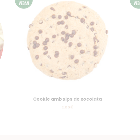
Cookie amb xips de xocolata
2.00
€