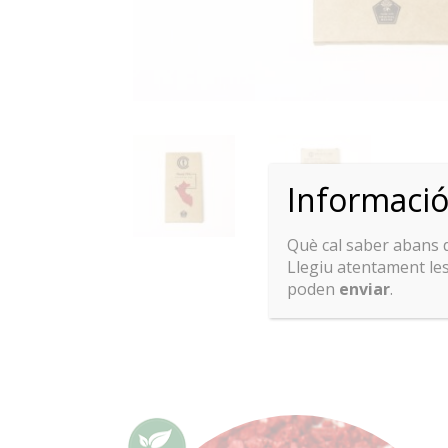
Informaci
Què cal saber abans
Llegiu atentament le
poden
enviar
.