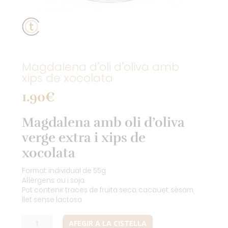
Magdalena d’oli d’oliva amb
xips de xocolata
1.90
€
Magdalena amb oli d’oliva
verge extra i xips de
xocolata
Format: individual de 55g
Al·lèrgens: ou i soja.
Pot contenir traces de fruita seca, cacauet, sèsam,
llet sense lactosa.
quantitat
AFEGIR A LA CISTELLA