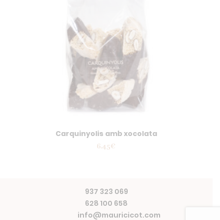
Carquinyolis amb xocolata
6.45
€
937 323 069
628 100 658
info@mauricicot.com