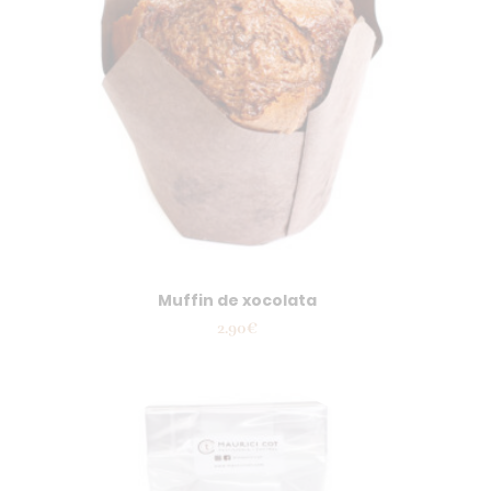
Muffin de xocolata
2.90
€