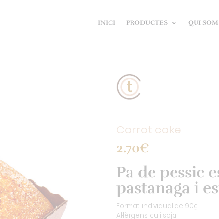
INICI
PRODUCTES
QUI SOM
Carrot cake
2.70
€
Pa de pessic 
pastanaga i e
Format: individual de 90g
Al·lèrgens: ou i soja