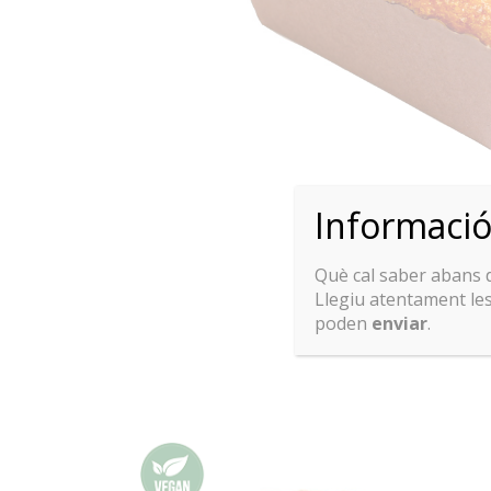
Informaci
Què cal saber abans
Llegiu atentament le
poden
enviar
.