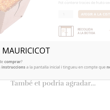
Pot contenir traces de fruita se
quantitat
AFEGIR A LA CIS
de
Carrot
RECOLLIDA
cake
A LA BOTIGA
+ DETALLS DEL PRODUCTE
ó MAURICICOT
El carrot cake és un pa de p
canyella i clau) de format in
 de
comprar
?
formatge.
s
instruccions
a la pantalla inicial i tingueu en compte que
n
També et podria agradar...