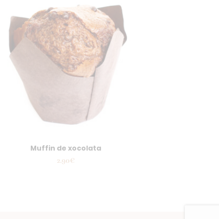
Muffin de xocolata
2.90
€