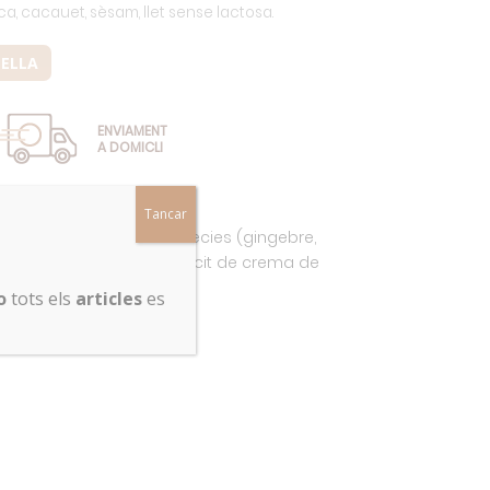
ca, cacauet, sèsam, llet sense lactosa.
TELLA
ENVIAMENT
A DOMICLI
Tancar
essic de pastanaga i espècies (gingebre,
dividual i no porta cap farcit de crema de
o
tots els
articles
es