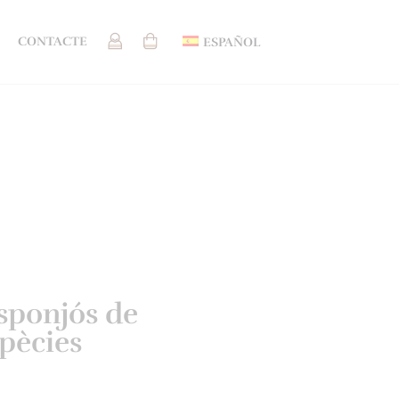
CONTACTE
ESPAÑOL
esponjós de
spècies