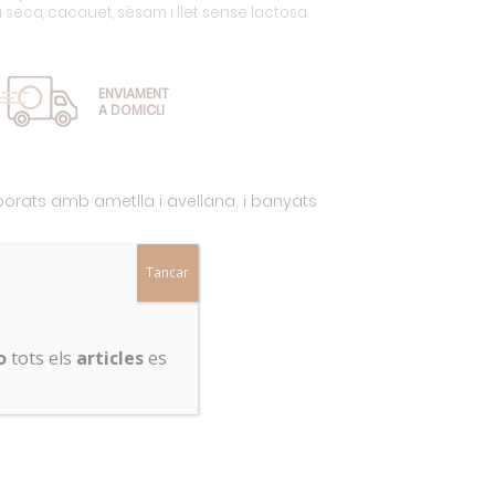
a seca, cacauet, sèsam i llet sense lactosa.
ENVIAMENT
A DOMICLI
borats amb ametlla i avellana, i banyats
Tancar
o
tots els
articles
es