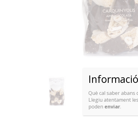
Informaci
Què cal saber abans
Llegiu atentament le
poden
enviar
.