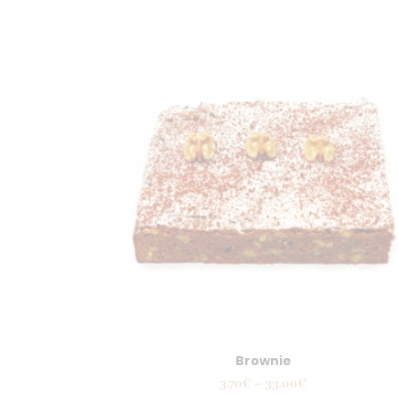
Brownie
Interval
3.70
€
–
33.00
€