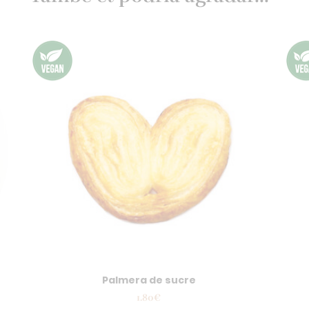
Palmera de sucre
1.80
€