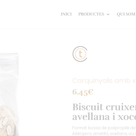
INICI
PRODUCTES
QUI SOM
Carquinyolis amb 
6.45
€
Biscuit cruix
avellana i xoc
Format: bossa de polipropilè de
Al·lèrgens: ametlla, avellana, ou i