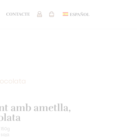
CONTACTE
ESPAÑOL
xocolata
ent amb ametlla,
olata
 150g
 soja.