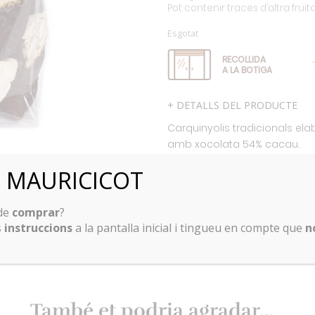
Pot contenir traces d’altra fruit
Esgotat
RECOLLIDA
A LA BOTIGA
+ DETALLS DEL PRODUCTE
Carquinyolis tradicionals ela
amb xocolata 54% cacau.
ó MAURICICOT
 de
comprar
?
s
instruccions
a la pantalla inicial i tingueu en compte que
n
També et podria agradar...