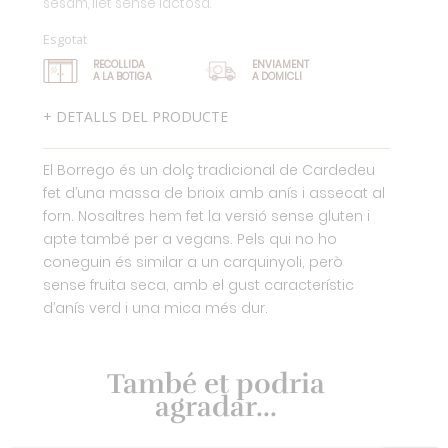
sèsam, llet sense lactosa.
Esgotat
RECOLLIDA
ENVIAMENT
A LA BOTIGA
A DOMICLI
+ DETALLS DEL PRODUCTE
El Borrego és un dolç tradicional de Cardedeu
fet d’una massa de brioix amb anís i assecat al
forn. Nosaltres hem fet la versió sense gluten i
apte també per a vegans. Pels qui no ho
coneguin és similar a un carquinyoli, però
sense fruita seca, amb el gust característic
d’anís verd i una mica més dur.
També et podria
agradar...