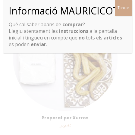
Informació MAURICICOT
Tancar
Què cal saber abans de
comprar
?
Llegiu atentament les
instruccions
a la pantalla
inicial i tingueu en compte que
no
tots els
articles
es poden
enviar
.
Preparat per Xurros
3.50
€