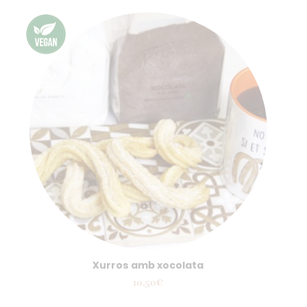
Xurros amb xocolata
10.50
€