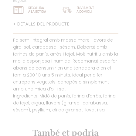
Esgotat
RECOLLIDA
ENVIAMENT
A LA BOTIGA
A DOMICLI
+ DETALLS DEL PRODUCTE
Pa semi integral amb massa mare, llavors de
gira-sol, carabassa i sèsam. Elaborat amb
farines de panís, arròs i fajol. Molt nutritiu amb la
molla esponjosa i humida. Recomanat escalfar
abans de consumir en una torradora o en el
forn a 200 °C uns 5 minuts. Ideal per a fer
entrepans vegetals, canapès o simplement
amb una mica d’oli i sal.
Ingredients: Midó de panís, farina d’arròs, farina
de fajol, aigua, llavors (gira-sol, carabassa,
sèsam), psyllium, oli de gira-sol, llevat i sal.
També et podria