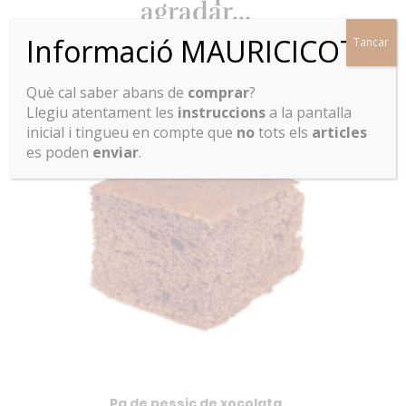
agradar...
Informació MAURICICOT
Tancar
Què cal saber abans de
comprar
?
Llegiu atentament les
instruccions
a la pantalla
inicial i tingueu en compte que
no
tots els
articles
es poden
enviar
.
Pa de pessic de xocolata