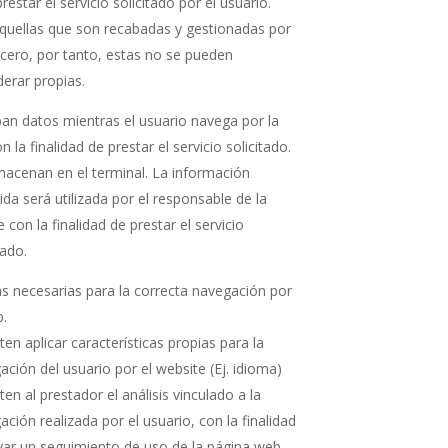
restar el servicio solicitado por el usuario.
quellas que son recabadas y gestionadas por
rcero, por tanto, estas no se pueden
derar propias.
an datos mientras el usuario navega por la
n la finalidad de prestar el servicio solicitado.
macenan en el terminal. La información
ida será utilizada por el responsable de la
 con la finalidad de prestar el servicio
tado.
as necesarias para la correcta navegación por
b.
en aplicar características propias para la
ación del usuario por el website (Ej. idioma)
en al prestador el análisis vinculado a la
ción realizada por el usuario, con la finalidad
evar un seguimiento de uso de la página web,