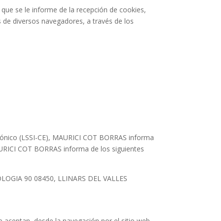
ue se le informe de la recepción de cookies,
s de diversos navegadores, a través de los
ectrónico (LSSI-CE), MAURICI COT BORRAS informa
 MAURICI COT BORRAS informa de los siguientes
CNOLOGIA 90 08450, LLINARS DEL VALLES
 aceptan, desde la navegación por el sitio web