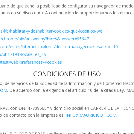
o de que tiene la posibilidad de configurar su navegador de modo q
taladas en su disco duro. A continuación le proporcionamos los enlace
es/kb/habilitar-y-deshabilitar-cookies-que-lossitios-we
om/chrome/bin/answer.py?hl=es&answer=95647
.com/es-es/internet-explorer/delete-managecookies#ie=ie-10
kb/ph17191?locale=es_ES
latest/web-preferences/#cookies
CONDICIONES DE USO
lio, de Servicios de la Sociedad de la Información y de Comercio El
COM
. De acuerdo con la exigencia del artículo 10 de la citada Ley,
BORRAS, con DNI 47709665Y y domicilio social en CARRER DE LA TE
co de contacto con la empresa es:
INFO@MAURICICOT.COM
.
 MAURICI COT BORRAS confiere la condición de usuario, por la que se