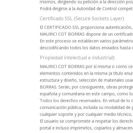
mismos, dirigiendo su petición a la dirección po
Podrá dirigirse a la Autoridad de Control compe
Certificado SSL (Secure Sockets Layer)
El CERTIFICADO SSL proporciona autenticación, 
MAURICI COT BORRAS dispone de un certificado 
En este proceso se establecen varios parámetros
descodificando todos los datos enviados hasta 
Propiedad intelectual e industrial)
MAURICI COT BORRAS por sí misma o como cesiona
elementos contenidos en la misma (a título enun
estructura y diseño, selección de materiales u
BORRAS. Serán, por consiguiente, obras protegid
española y comunitaria en este campo, como los 
Todos los derechos reservados. En virtud de lo d
comunicación pública, incluida su modalidad de p
cualquier soporte y por cualquier medio técnic
El usuario se compromete a respetar los derecho
portal e incluso imprimirlos, copiarlos y almace