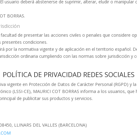
El usuario deberá abstenerse de suprimir, alterar, eludir o manipular 
 COT BORRAS.
risdicción
ultad de presentar las acciones civiles o penales que considere oport
s presentes condiciones.
irá por la normativa vigente y de aplicación en el territorio español. 
a jurisdicción ordinaria cumpliendo con las normas sobre jurisdicció
POLÍTICA DE PRIVACIDAD REDES SOCIALES
va vigente en Protección de Datos de Carácter Personal (RGPD) y la L
rónico (LSSI-CE), MAURICI COT BORRAS informa a los usuarios, que ha
rincipal de publicitar sus productos y servicios.
08450, LLINARS DEL VALLES (BARCELONA)
.COM