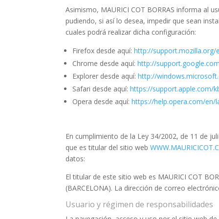
Asimismo, MAURICI COT BORRAS informa al usuari
pudiendo, si así lo desea, impedir que sean ins
cuales podrá realizar dicha configuración:
Firefox desde aquí:
http://support.mozilla.org/
Chrome desde aquí:
http://support.google.c
Explorer desde aquí:
http://windows.microsoft
Safari desde aquí:
https://support.apple.com/
Opera desde aquí:
https://help.opera.com/en/
En cumplimiento de la Ley 34/2002, de 11 de ju
que es titular del sitio web
WWW.MAURICICOT.
datos:
El titular de este sitio web es MAURICI COT 
(BARCELONA). La dirección de correo electróni
Usuario y régimen de responsabilidades
La navegación, acceso y uso por el sitio web de