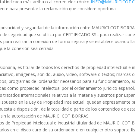
stal indicada más arriba o al correo electrónico
INFO@MAURICICOT.
tente para presentar la reclamación que considere oportuna.
privacidad y seguridad de la información entre MAURICI COT BORRAS
de seguridad que se utiliza por CERTIFICADO SSL para realizar cone
 para realizar la conexión de forma segura y se establece usando lla
que la conexión sea cerrada.
ria, es titular de todos los derechos de propiedad intelectual e in
ciativo, imágenes, sonido, audio, vídeo, software o textos; marcas 
sados, programas de ordenador necesarios para su funcionamiento, ac
as como propiedad intelectual por el ordenamiento jurídico español, 
tratados internacionales relativos a la materia y suscritos por Espa
ispuesto en la Ley de Propiedad Intelectual, quedan expresamente proh
uesta a disposición, de la totalidad o parte de los contenidos de est
o, sin la autorización de MAURICI COT BORRAS.
s de Propiedad Intelectual e Industrial titularidad de MAURICI COT 
narlos en el disco duro de su ordenador o en cualquier otro soporte fí