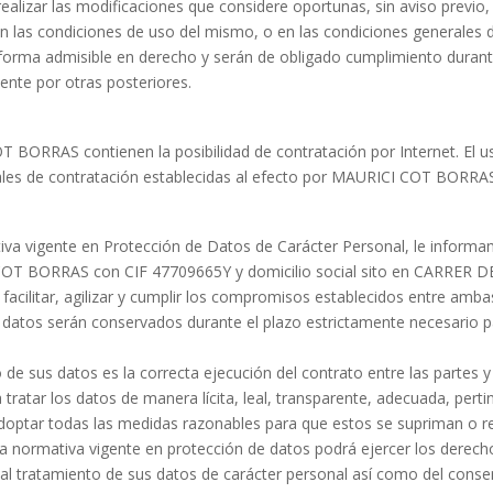
izar las modificaciones que considere oportunas, sin aviso previo, e
en las condiciones de uso del mismo, o en las condiciones generales
er forma admisible en derecho y serán de obligado cumplimiento duran
ente por otras posteriores.
 BORRAS contienen la posibilidad de contratación por Internet. El us
rales de contratación establecidas al efecto por MAURICI COT BORRA
iva vigente en Protección de Datos de Carácter Personal, le inform
I COT BORRAS con CIF 47709665Y y domicilio social sito en CARRE
acilitar, agilizar y cumplir los compromisos establecidos entre amb
atos serán conservados durante el plazo estrictamente necesario p
de sus datos es la correcta ejecución del contrato entre las partes y
ar los datos de manera lícita, leal, transparente, adecuada, pertinen
r todas las medidas razonables para que estos se supriman o recti
a normativa vigente en protección de datos podrá ejercer los derechos
n al tratamiento de sus datos de carácter personal así como del conse