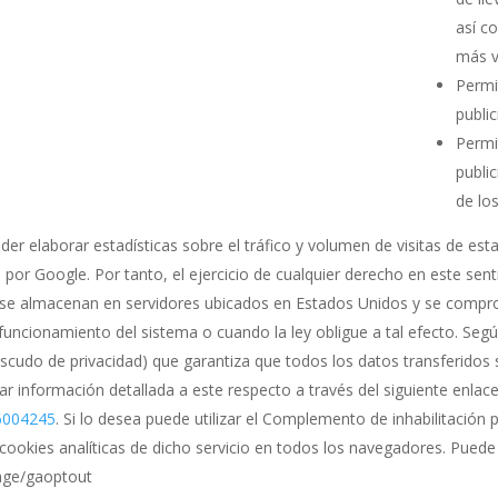
así c
más v
Permit
public
Permi
publi
de lo
er elaborar estadísticas sobre el tráfico y volumen de visitas de esta 
 por Google. Por tanto, el ejercicio de cualquier derecho en este s
, se almacenan en servidores ubicados en Estados Unidos y se compr
funcionamiento del sistema o cuando la ley obligue a tal efecto. Seg
escudo de privacidad) que garantiza que todos los datos transferidos 
r información detallada a este respecto a través del siguiente enlace
/6004245
. Si lo desea puede utilizar el Complemento de inhabilitación
cookies analíticas de dicho servicio en todos los navegadores. Puede
page/gaoptout