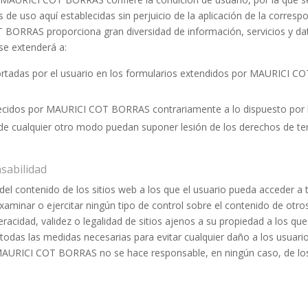
e uso aquí establecidas sin perjuicio de la aplicación de la corres
T BORRAS proporciona gran diversidad de información, servicios y dat
 se extenderá a:
aportadas por el usuario en los formularios extendidos por MAURICI C
frecidos por MAURICI COT BORRAS contrariamente a lo dispuesto por la
de cualquier otro modo puedan suponer lesión de los derechos de te
nsabilidad
contenido de los sitios web a los que el usuario pueda acceder a tr
aminar o ejercitar ningún tipo de control sobre el contenido de otro
 veracidad, validez o legalidad de sitios ajenos a su propiedad a los 
s las medidas necesarias para evitar cualquier daño a los usuarios 
 MAURICI COT BORRAS no se hace responsable, en ningún caso, de lo