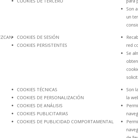
COOKIES DE TERCERO
para p
Son a
un te
consi
EZCAN
COOKIES DE SESIÓN
Recab
COOKIES PERSISTENTES
red co
Se al
obten
cookie
solici
COOKIES TÉCNICAS
Son l
COOKIES DE PERSONALIZACIÓN
la we
COOKIES DE ANÁLISIS
Permit
COOKIES PUBLICITARIAS
naveg
COOKIES DE PUBLICIDAD COMPORTAMENTAL
Permit
navega
de ll