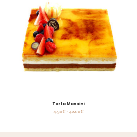
Tarta Massini
Rango
4.90
€
-
42.00
€
de
precios:
desde