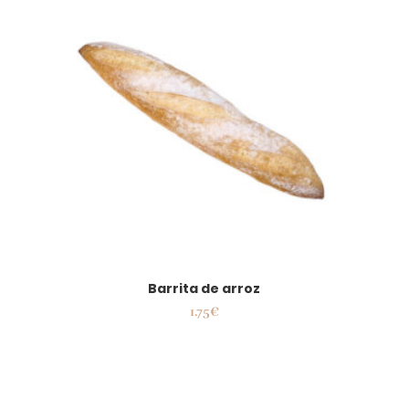
Barrita de arroz
1.75
€